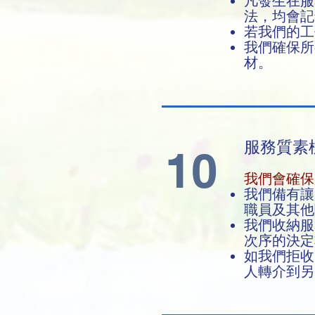
凡發生在服
法，均會
若我們的工
我們確保所
材。
服務質素
10
我們會確保
我們備有讓
職員及其他
我們收納服
次序的決定
如我們拒收
人轉介到