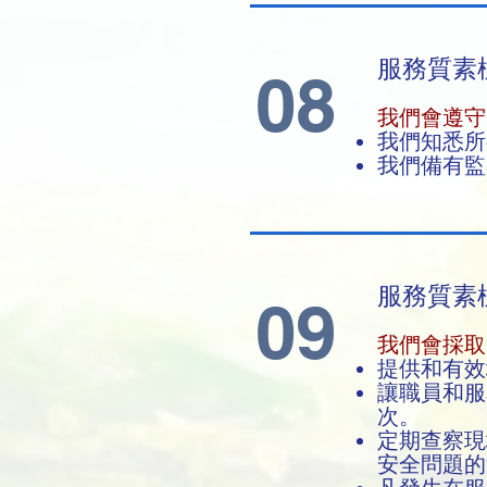
服務質素
08
我們會遵守
我們知悉所
我們備有監
服務質素標
09
我們會採取
提供和有效
讓職員和服
次。
定期查察現
安全問題