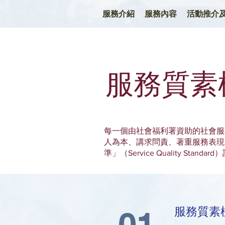
服務介紹
服務內容
活動推介
服務質素標
每一個由社會福利署資助的社會服
人為本、講求問責、著重服務表現
準」（Service Quality St
服務
質素
01