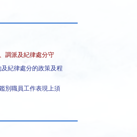
、調派及紀律處分守
約及紀律處分的政策及程
以鑑別職員工作表現上須