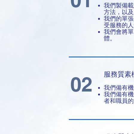
我們製備載
方法，以及
我們的單張
受服務的
我們會將單
體。
服務質素
02
我們備有機
我們備有機
者和職員的