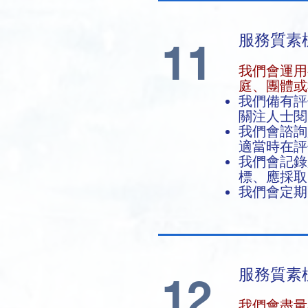
服務質素
11
​我們會運
庭、團體或
我們備有評
關注人士
我們會諮詢
適當時在評
我們會記錄
標、應採取
我們會定期
服務質素
12
我們會盡量